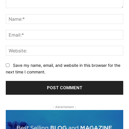
Comment:
Na
Ema
Web
Save my name, email, and website in this browser for the
next time I comment.
- Advertisment -