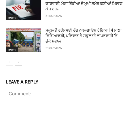
ਕਾਰਵਾਈ, ਮੈਟਾ ਇੰਡੀਆ ਦੇ ਮੁਖੀ ਸਮੇਤ ਕਈਆਂ ਖ਼ਿਲਾਫ਼
ਕੇਸ ਦਰਜ
31/07/2026
ਅਪਰਾਧ
ਸਕੂਲ ਤੋਂ ਰਹੱਸਮਈ ਢੰਗ ਨਾਲ ਗਾਇਬ ਹੋਇਆ 14 ਸਾਲਾ
ਵਿਦਿਆਰਥੀ, ਪਰਿਵਾਰ ਨੇ ਸਕੂਲ ਦੀ ਲਾਪਰਵਾਹੀ ‘ਤੇ
ਚੁੱਕੇ ਸਵਾਲ
31/07/2026
ਅਪਰਾਧ
LEAVE A REPLY