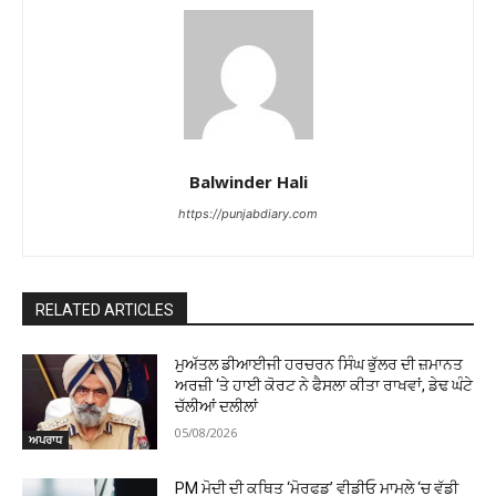
Balwinder Hali
https://punjabdiary.com
RELATED ARTICLES
ਮੁਅੱਤਲ ਡੀਆਈਜੀ ਹਰਚਰਨ ਸਿੰਘ ਭੁੱਲਰ ਦੀ ਜ਼ਮਾਨਤ
ਅਰਜ਼ੀ ‘ਤੇ ਹਾਈ ਕੋਰਟ ਨੇ ਫੈਸਲਾ ਕੀਤਾ ਰਾਖਵਾਂ, ਡੇਢ ਘੰਟੇ
ਚੱਲੀਆਂ ਦਲੀਲਾਂ
05/08/2026
ਅਪਰਾਧ
PM ਮੋਦੀ ਦੀ ਕਥਿਤ ‘ਮੋਰਫਡ’ ਵੀਡੀਓ ਮਾਮਲੇ ‘ਚ ਵੱਡੀ