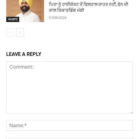
ਪਿਤਾ ਨੂੰ ਹਾਈਕੋਰਟ ਤੋਂ ਫਿਲਹਾਲ ਰਾਹਤ ਨਹੀਂ, ਫੋਨ ਦੀ
ਕਾਲ ਰਿਕਾਰਡਿੰਗ ਮੰਗੀ
07/08/2026
ਅਪਰਾਧ
LEAVE A REPLY
Comment:
Na