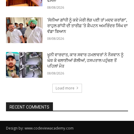
ਫੈਸਲਾ
08/08/2026
‘ਸੋਨੀਆ ਗਾਂਧੀ ਨੂੰ ਕਦੇ ਮੇਰੀ ਲੋੜ ਪਈ ਤਾਂ ਮਦਦ ਕਰਾਂਗਾ’,
ਰਾਹੁਲ ਗਾਂਧੀ ਦੀ ਤਾਰੀਫ਼ ‘ਤੇ ਕੈਪਟਨ ਅਮਰਿੰਦਰ ਸਿੰਘ ਦਾ
ਵੱਡਾ ਬਿਆਨ
08/08/2026
ਖੂਨੀ ਵਾਰਦਾਤ, ਕਾਰ ਸਵਾਰ ਹਮਲਾਵਰਾਂ ਨੇ ਨੌਜਵਾਨ ਨੂੰ
ਘੇਰ ਕੇ ਚਲਾਈਆਂ ਗੋਲੀਆਂ, ਹਸਪਤਾਲ ਪਹੁੰਚਣ ਤੋਂ
ਪਹਿਲਾਂ ਮੌਤ
08/08/2026
Load more
RECENT COMMENTS
Design by: www.codeviewacademy.com