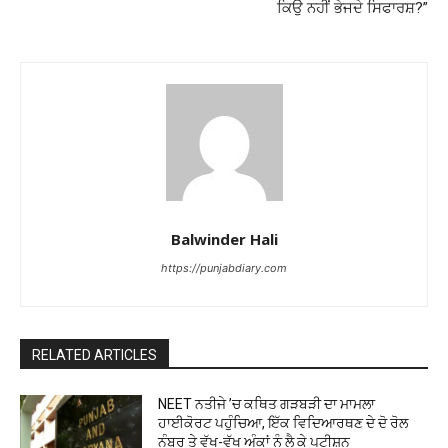
ਕਿਉ ਨਹੀਂ ਭੇਜਦੇ ਸਿਫਾਰਸ਼?”
Balwinder Hali
https://punjabdiary.com
RELATED ARTICLES
NEET ਨਤੀਜੇ ’ਚ ਕਥਿਤ ਗੜਬੜੀ ਦਾ ਮਾਮਲਾ
ਹਾਈਕੋਰਟ ਪਹੁੰਚਿਆ, ਇੱਕ ਵਿਦਿਆਰਥਣ ਦੇ ਦੋ ਰੋਲ
ਨੰਬਰ ਤੇ ਵੱਖ-ਵੱਖ ਅੰਕਾਂ ਨੂੰ ਲੈ ਕੇ ਪਟੀਸ਼ਨ