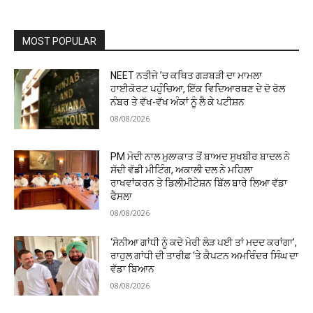
MOST POPULAR
NEET ਨਤੀਜੇ ’ਚ ਕਥਿਤ ਗੜਬੜੀ ਦਾ ਮਾਮਲਾ
ਹਾਈਕੋਰਟ ਪਹੁੰਚਿਆ, ਇੱਕ ਵਿਦਿਆਰਥਣ ਦੇ ਦੋ ਰੋਲ
ਨੰਬਰ ਤੇ ਵੱਖ-ਵੱਖ ਅੰਕਾਂ ਨੂੰ ਲੈ ਕੇ ਪਟੀਸ਼ਨ
08/08/2026
PM ਮੋਦੀ ਨਾਲ ਮੁਲਾਕਾਤ ਤੋਂ ਬਾਅਦ ਸੁਖਬੀਰ ਬਾਦਲ ਨੇ
ਸੱਦੀ ਵੱਡੀ ਮੀਟਿੰਗ, ਅਕਾਲੀ ਦਲ ਨੇ ਮਹਿਲਾ
ਰਾਖਵਾਂਕਰਨ ਤੇ ਡਿਲੀਮੀਟੇਸ਼ਨ ਬਿੱਲ ਬਾਰੇ ਲਿਆ ਵੱਡਾ
ਫੈਸਲਾ
08/08/2026
‘ਸੋਨੀਆ ਗਾਂਧੀ ਨੂੰ ਕਦੇ ਮੇਰੀ ਲੋੜ ਪਈ ਤਾਂ ਮਦਦ ਕਰਾਂਗਾ’,
ਰਾਹੁਲ ਗਾਂਧੀ ਦੀ ਤਾਰੀਫ਼ ‘ਤੇ ਕੈਪਟਨ ਅਮਰਿੰਦਰ ਸਿੰਘ ਦਾ
ਵੱਡਾ ਬਿਆਨ
08/08/2026