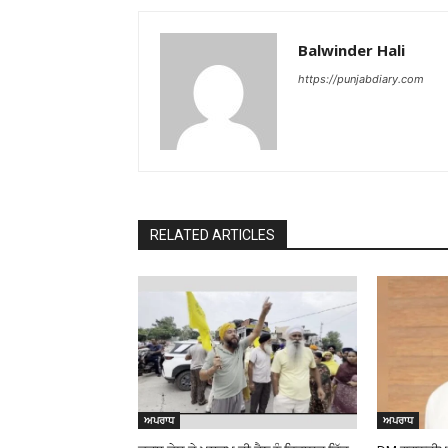
Balwinder Hali
https://punjabdiary.com
RELATED ARTICLES
ਅਪਰਾਧ
ਅਪਰਾਧ