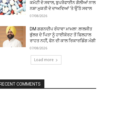
ਕਮੇਟੀ ਦੇ ਸਵਾਲ, ਬੁਪਰੋਫਾਈਨ ਗੋਲੀਆਂ ਨਾਲ
ਨਸ਼ਾ ਮੁਕਤੀ ਦੇ ਦਾਅਵਿਆਂ ‘ਤੇ ਉੱਠੇ ਸਵਾਲ
07/08/2026
DM ਗਗਨਦੀਪ ਰੰਧਾਵਾ ਮਾਮਲਾ: ਲਾਲਜੀਤ
ਭੁੱਲਰ ਦੇ ਪਿਤਾ ਨੂੰ ਹਾਈਕੋਰਟ ਤੋਂ ਫਿਲਹਾਲ
ਰਾਹਤ ਨਹੀਂ, ਫੋਨ ਦੀ ਕਾਲ ਰਿਕਾਰਡਿੰਗ ਮੰਗੀ
07/08/2026
Load more
RECENT COMMENTS