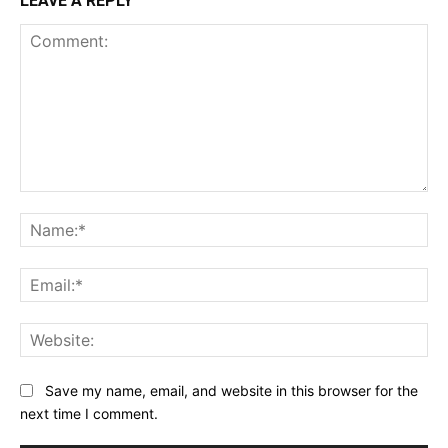
LEAVE A REPLY
Comment:
Na
Ema
Web
Save my name, email, and website in this browser for the
next time I comment.