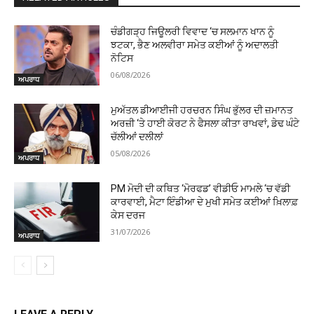
ਚੰਡੀਗੜ੍ਹ ਜਿਊਲਰੀ ਵਿਵਾਦ ‘ਚ ਸਲਮਾਨ ਖਾਨ ਨੂੰ
ਝਟਕਾ, ਭੈਣ ਅਲਵੀਰਾ ਸਮੇਤ ਕਈਆਂ ਨੂੰ ਅਦਾਲਤੀ
ਨੋਟਿਸ
06/08/2026
ਅਪਰਾਧ
ਮੁਅੱਤਲ ਡੀਆਈਜੀ ਹਰਚਰਨ ਸਿੰਘ ਭੁੱਲਰ ਦੀ ਜ਼ਮਾਨਤ
ਅਰਜ਼ੀ ‘ਤੇ ਹਾਈ ਕੋਰਟ ਨੇ ਫੈਸਲਾ ਕੀਤਾ ਰਾਖਵਾਂ, ਡੇਢ ਘੰਟੇ
ਚੱਲੀਆਂ ਦਲੀਲਾਂ
05/08/2026
ਅਪਰਾਧ
PM ਮੋਦੀ ਦੀ ਕਥਿਤ ‘ਮੋਰਫਡ’ ਵੀਡੀਓ ਮਾਮਲੇ ‘ਚ ਵੱਡੀ
ਕਾਰਵਾਈ, ਮੈਟਾ ਇੰਡੀਆ ਦੇ ਮੁਖੀ ਸਮੇਤ ਕਈਆਂ ਖ਼ਿਲਾਫ਼
ਕੇਸ ਦਰਜ
31/07/2026
ਅਪਰਾਧ