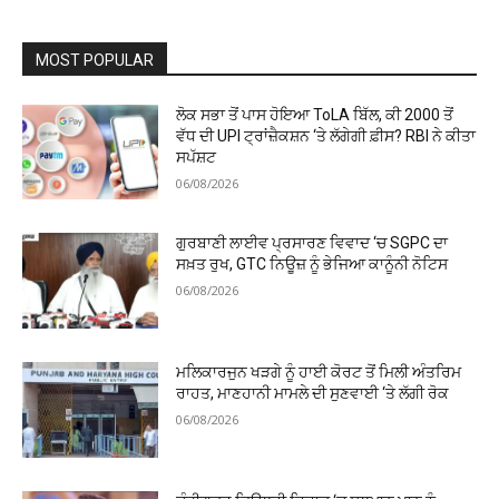
MOST POPULAR
ਲੋਕ ਸਭਾ ਤੋਂ ਪਾਸ ਹੋਇਆ ToLA ਬਿੱਲ, ਕੀ ₹2000 ਤੋਂ
ਵੱਧ ਦੀ UPI ਟ੍ਰਾਂਜ਼ੈਕਸ਼ਨ ‘ਤੇ ਲੱਗੇਗੀ ਫ਼ੀਸ? RBI ਨੇ ਕੀਤਾ
ਸਪੱਸ਼ਟ
06/08/2026
ਗੁਰਬਾਣੀ ਲਾਈਵ ਪ੍ਰਸਾਰਣ ਵਿਵਾਦ ‘ਚ SGPC ਦਾ
ਸਖ਼ਤ ਰੁਖ, GTC ਨਿਊਜ਼ ਨੂੰ ਭੇਜਿਆ ਕਾਨੂੰਨੀ ਨੋਟਿਸ
06/08/2026
ਮਲਿਕਾਰਜੁਨ ਖੜਗੇ ਨੂੰ ਹਾਈ ਕੋਰਟ ਤੋਂ ਮਿਲੀ ਅੰਤਰਿਮ
ਰਾਹਤ, ਮਾਣਹਾਨੀ ਮਾਮਲੇ ਦੀ ਸੁਣਵਾਈ ‘ਤੇ ਲੱਗੀ ਰੋਕ
06/08/2026