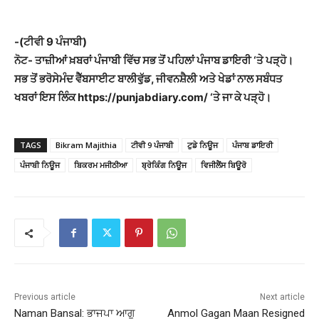
-(ਟੀਵੀ 9 ਪੰਜਾਬੀ)
ਨੋਟ- ਤਾਜ਼ੀਆਂ ਖ਼ਬਰਾਂ ਪੰਜਾਬੀ ਵਿੱਚ ਸਭ ਤੋਂ ਪਹਿਲਾਂ ਪੰਜਾਬ ਡਾਇਰੀ ‘ਤੇ ਪੜ੍ਹੋ।
ਸਭ ਤੋਂ ਭਰੋਸੇਮੰਦ ਵੈੱਬਸਾਈਟ ਬਾਲੀਵੁੱਡ, ਜੀਵਨਸ਼ੈਲੀ ਅਤੇ ਖੇਡਾਂ ਨਾਲ ਸਬੰਧਤ
ਖਬਰਾਂ ਇਸ ਲਿੰਕ https://punjabdiary.com/ ‘ਤੇ ਜਾ ਕੇ ਪੜ੍ਹੋ।
TAGS
Bikram Majithia
ਟੀਵੀ 9 ਪੰਜਾਬੀ
ਟੁਡੇ ਨਿਊਜ
ਪੰਜਾਬ ਡਾਇਰੀ
ਪੰਜਾਬੀ ਨਿਊਜ
ਬਿਕਰਮ ਮਜੀਠੀਆ
ਬ੍ਰੇਕਿੰਗ ਨਿਊਜ
ਵਿਜੀਲੈਂਸ ਬਿਊਰੋ
Previous article
Next article
Naman Bansal: ਭਾਜਪਾ ਆਗੂ
Anmol Gagan Maan Resigned