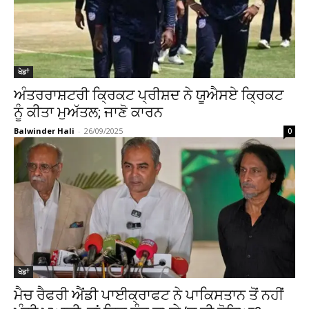
ਖੇਡਾਂ
ਅੰਤਰਰਾਸ਼ਟਰੀ ਕ੍ਰਿਕਟ ਪ੍ਰੀਸ਼ਦ ਨੇ ਯੂਐਸਏ ਕ੍ਰਿਕਟ
ਨੂੰ ਕੀਤਾ ਮੁਅੱਤਲ; ਜਾਣੋ ਕਾਰਨ
Balwinder Hali
-
26/09/2025
0
ਖੇਡਾਂ
ਮੈਚ ਰੈਫਰੀ ਐਂਡੀ ਪਾਈਕ੍ਰਾਫਟ ਨੇ ਪਾਕਿਸਤਾਨ ਤੋਂ ਨਹੀਂ