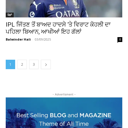
ਖੇਡਾਂ
IPL ਜਿੱਤਣ ਤੋਂ ਬਾਅਦ ਹਾਦਸੇ ‘ਤੇ ਵਿਰਾਟ ਕੋਹਲੀ ਦਾ
ਪਹਿਲਾ ਬਿਆਨ, ਆਖੀਆਂ ਇਹ ਗੱਲਾਂ
Balwinder Hali
-
03/09/2025
0
1
2
3
- Advertisment -