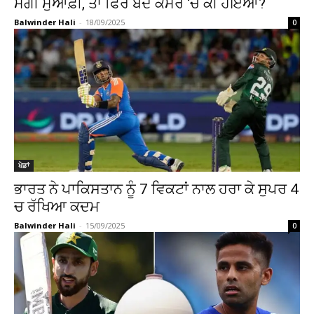
ਮੰਗੀ ਮੁਆਫ਼ੀ, ਤਾਂ ਫਿਰ ਬੰਦ ਕਮਰੇ ‘ਚ ਕੀ ਹੋਇਆ?
Balwinder Hali
-
18/09/2025
0
ਖੇਡਾਂ
ਭਾਰਤ ਨੇ ਪਾਕਿਸਤਾਨ ਨੂੰ 7 ਵਿਕਟਾਂ ਨਾਲ ਹਰਾ ਕੇ ਸੁਪਰ 4
ਚ ਰੱਖਿਆ ਕਦਮ
Balwinder Hali
-
15/09/2025
0