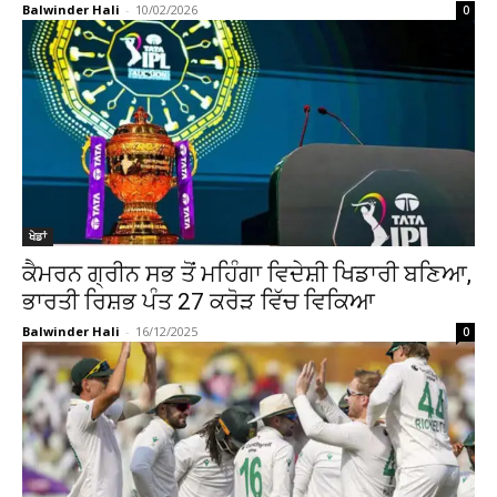
Balwinder Hali
-
10/02/2026
0
ਖੇਡਾਂ
ਕੈਮਰਨ ਗ੍ਰੀਨ ਸਭ ਤੋਂ ਮਹਿੰਗਾ ਵਿਦੇਸ਼ੀ ਖਿਡਾਰੀ ਬਣਿਆ,
ਭਾਰਤੀ ਰਿਸ਼ਭ ਪੰਤ ₹27 ਕਰੋੜ ਵਿੱਚ ਵਿਕਿਆ
Balwinder Hali
-
16/12/2025
0