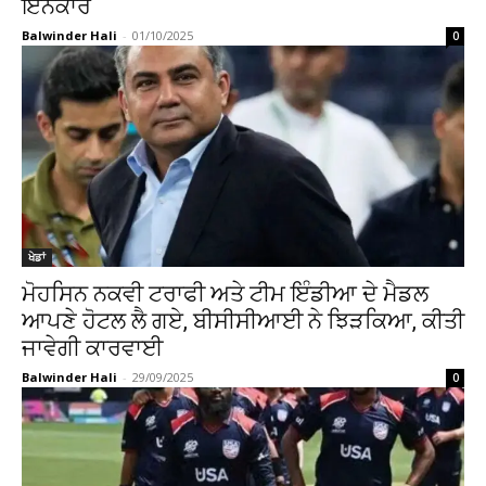
ਇਨਕਾਰ
Balwinder Hali
-
01/10/2025
0
ਖੇਡਾਂ
ਮੋਹਸਿਨ ਨਕਵੀ ਟਰਾਫੀ ਅਤੇ ਟੀਮ ਇੰਡੀਆ ਦੇ ਮੈਡਲ
ਆਪਣੇ ਹੋਟਲ ਲੈ ਗਏ, ਬੀਸੀਸੀਆਈ ਨੇ ਝਿੜਕਿਆ, ਕੀਤੀ
ਜਾਵੇਗੀ ਕਾਰਵਾਈ
Balwinder Hali
-
29/09/2025
0