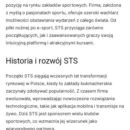
pozycję na rynku zakładów sportowych. Firma, założona
z myślą o pasjonatach sportu, oferuje szeroki wachlarz
możliwości obstawiania wydarzeń z całego świata. Od
piłki nożnej po e-sport, STS przyciąga zarówno
początkujących, jak i zaawansowanych graczy swoją
intuicyjną platformą i atrakcyjnymi kursami.
Historia i rozwój STS
Początki STS sięgają wczesnych lat transformacji
rynkowej w Polsce, kiedy to zakłady bukmacherskie
zaczynały zdobywać popularność. Z czasem firma
ewoluowała, wprowadzając nowoczesne rozwiązania
technologiczne, takie jak aplikacja mobilna i transmisje na
żywo. Dziś STS jest sponsorem wielu klubów
sportowych, co wzmacnia jej wizerunek jako
wiarygodnego partnera.