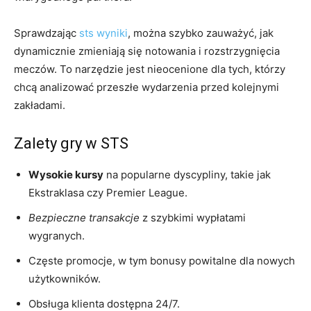
Sprawdzając
sts wyniki
, można szybko zauważyć, jak
dynamicznie zmieniają się notowania i rozstrzygnięcia
meczów. To narzędzie jest nieocenione dla tych, którzy
chcą analizować przeszłe wydarzenia przed kolejnymi
zakładami.
Zalety gry w STS
Wysokie kursy
na popularne dyscypliny, takie jak
Ekstraklasa czy Premier League.
Bezpieczne transakcje
z szybkimi wypłatami
wygranych.
Częste promocje, w tym bonusy powitalne dla nowych
użytkowników.
Obsługa klienta dostępna 24/7.