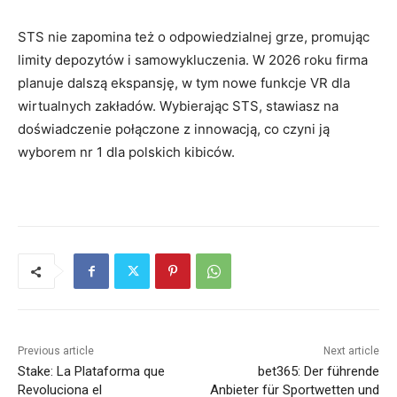
STS nie zapomina też o odpowiedzialnej grze, promując
limity depozytów i samowykluczenia. W 2026 roku firma
planuje dalszą ekspansję, w tym nowe funkcje VR dla
wirtualnych zakładów. Wybierając STS, stawiasz na
doświadczenie połączone z innowacją, co czyni ją
wyborem nr 1 dla polskich kibiców.
Previous article
Next article
Stake: La Plataforma que
bet365: Der führende
Revoluciona el
Anbieter für Sportwetten und