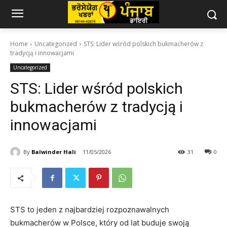
Home
Uncategorized
STS: Lider wśród polskich bukmacherów z
tradycją i innowacjami
Uncategorized
STS: Lider wśród polskich
bukmacherów z tradycją i
innowacjami
By
Balwinder Hali
11/05/2026
31
0
STS to jeden z najbardziej rozpoznawalnych
bukmacherów w Polsce, który od lat buduje swoją