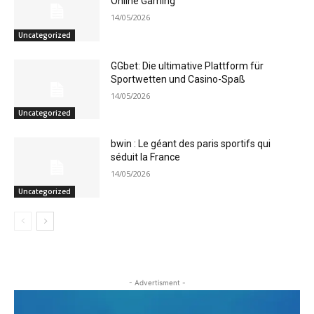
Online Gaming
14/05/2026
Uncategorized
GGbet: Die ultimative Plattform für
Sportwetten und Casino-Spaß
14/05/2026
Uncategorized
bwin : Le géant des paris sportifs qui
séduit la France
14/05/2026
Uncategorized
- Advertisment -