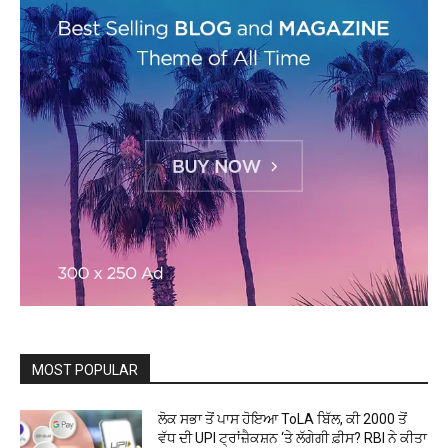
MOST POPULAR
ਲੋਕ ਸਭਾ ਤੋਂ ਪਾਸ ਹੋਇਆ ToLA ਬਿੱਲ, ਕੀ ₹2000 ਤੋਂ
ਵੱਧ ਦੀ UPI ਟ੍ਰਾਂਜ਼ੈਕਸ਼ਨ ‘ਤੇ ਲੱਗੇਗੀ ਫ਼ੀਸ? RBI ਨੇ ਕੀਤਾ