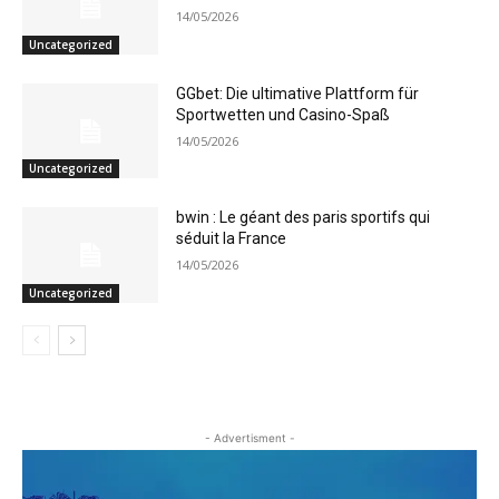
14/05/2026
Uncategorized
GGbet: Die ultimative Plattform für
Sportwetten und Casino-Spaß
14/05/2026
Uncategorized
bwin : Le géant des paris sportifs qui
séduit la France
14/05/2026
Uncategorized
- Advertisment -