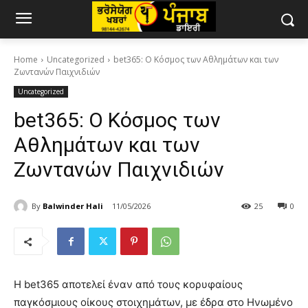
Home
Uncategorized
bet365: Ο Κόσμος των Αθλημάτων και των
Ζωντανών Παιχνιδιών
Uncategorized
bet365: Ο Κόσμος των
Αθλημάτων και των
Ζωντανών Παιχνιδιών
By
Balwinder Hali
11/05/2026
25
0
Η bet365 αποτελεί έναν από τους κορυφαίους
παγκόσμιους οίκους στοιχημάτων, με έδρα στο Ηνωμένο